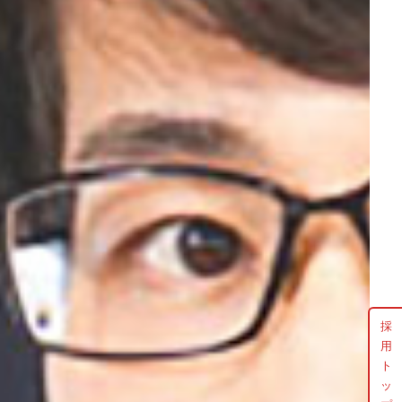
採
用
ト
ッ