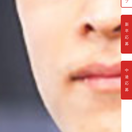
プ
新
卒
応
募
中
途
応
募